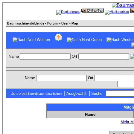
Baumaschinenbilder.de - Forum
» User - Map
Name
Ort
Name
Ort
|
|
Du selbst
Ausgewählt
Suche
Koordinaten bearbeiten
Mitgl
Name
Mehr Mi