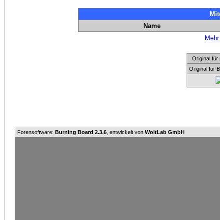
Mit
Name
Mehr 
Original f
Original für
Forensoftware:
Burning Board 2.3.6
, entwickelt von
WoltLab GmbH