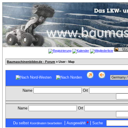
Baumaschinenbilder.de - Forum
» User - Map
Name
Ort
Name
Ort
|
|
Du selbst
Ausgewählt
Suche
Koordinaten bearbeiten