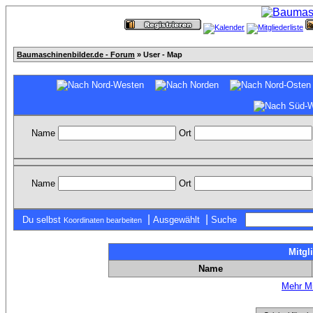
Baumaschinenbilder.de - Forum
» User - Map
Name
Ort
Name
Ort
|
|
Du selbst
Ausgewählt
Suche
Koordinaten bearbeiten
Mitgl
Name
Mehr Mi