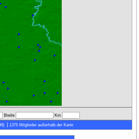
Breite
Km
|
99)
1375 Mitglieder außerhalb der Karte