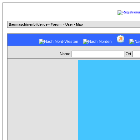
Baumaschinenbilder.de - Forum
» User - Map
Name
Ort