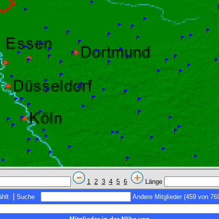
1
2
3
4
5
6
Länge
|
hlt
Suche
Andere Mitglieder (459 von 76