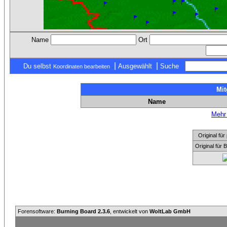
Name
Ort
|
|
Du selbst
Ausgewählt
Suche
Koordinaten bearbeiten
Mit
Name
Mehr 
Original f
Original für
Forensoftware:
Burning Board 2.3.6
, entwickelt von
WoltLab GmbH