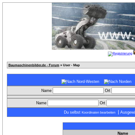
Baumaschinenbilder.de - Forum
» User - Map
Name
Ort
Name
Ort
|
Du selbst
Ausgewä
Koordinaten bearbeiten
Name