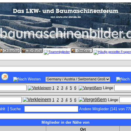
1
2
3
4
5
6
Länge
1
2
3
4
5
6
Länge
|
hlt
Suche
Andere Mitglieder (141 von 77
Mitglieder in der Nähe von
Ort