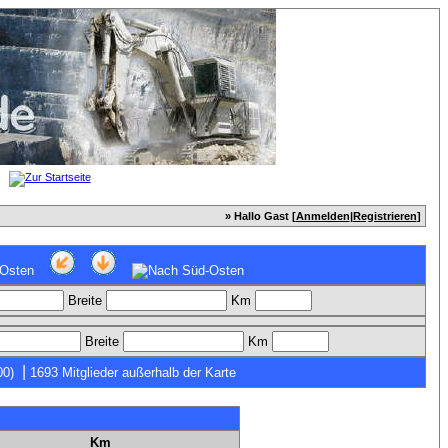
» Hallo Gast [
Anmelden
|
Registrieren
]
Breite
Km
Breite
Km
|
00)
1693 Mitglieder außerhalb der Karte
Km