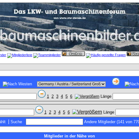
1
2
3
4
5
6
Länge
1
2
3
4
5
6
Länge
|
hlt
Suche
Andere Mitglieder (141 von 77
Mitglieder in der Nähe von