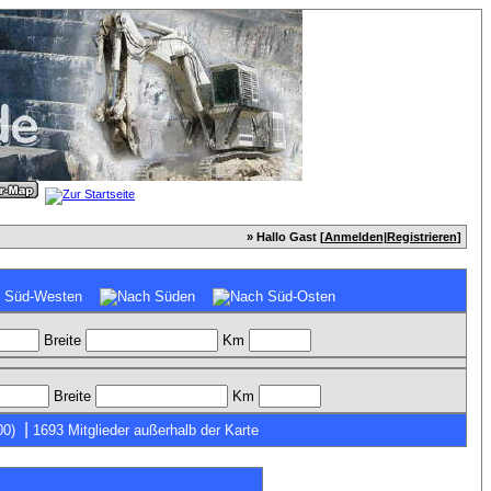
» Hallo Gast [
Anmelden
|
Registrieren
]
Breite
Km
Breite
Km
|
00)
1693 Mitglieder außerhalb der Karte