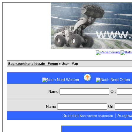
Baumaschinenbilder.de - Forum
» User - Map
Name
Ort
Name
Ort
|
Du selbst
Ausgewä
Koordinaten bearbeiten