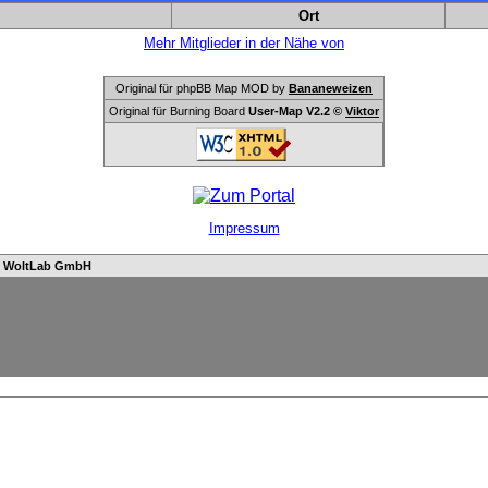
Ort
Mehr Mitglieder in der Nähe von
Original für phpBB Map MOD by
Bananeweizen
Original für Burning Board
User-Map V2.2 ©
Viktor
Impressum
n
WoltLab GmbH