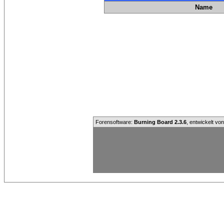
Name
Forensoftware:
Burning Board 2.3.6
, entwickelt vo