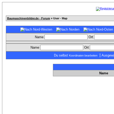
Baumaschinenbilder.de - Forum
» User - Map
Name
Ort
Name
Ort
|
Du selbst
Ausgewä
Koordinaten bearbeiten
Name