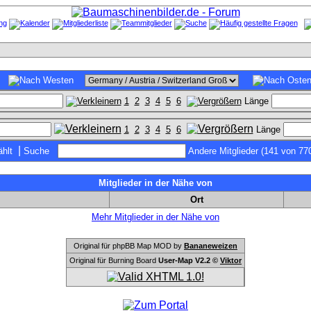
1
2
3
4
5
6
Länge
1
2
3
4
5
6
Länge
|
hlt
Suche
Andere Mitglieder (141 von 77
Mitglieder in der Nähe von
Ort
Mehr Mitglieder in der Nähe von
Original für phpBB Map MOD by
Bananeweizen
Original für Burning Board
User-Map V2.2 ©
Viktor