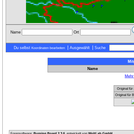
Name
Ort
|
|
Du selbst
Ausgewählt
Suche
Koordinaten bearbeiten
Mit
Name
Mehr 
Original f
Original für
Forensoftware:
Burning Board 2.3.6
, entwickelt von
WoltLab GmbH