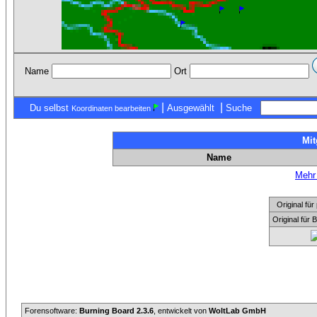
Name
Ort
|
|
Du selbst
Ausgewählt
Suche
Koordinaten bearbeiten
Mit
Name
Mehr 
Original f
Original für
Forensoftware:
Burning Board 2.3.6
, entwickelt von
WoltLab GmbH