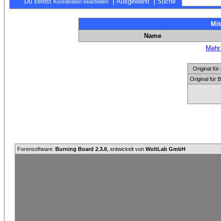
|
|
Du selbst
Ausgewählt
Suche
Koordinaten bearbeiten
Mit
Name
Mehr 
Original f
Original für
Forensoftware:
Burning Board 2.3.6
, entwickelt von
WoltLab GmbH