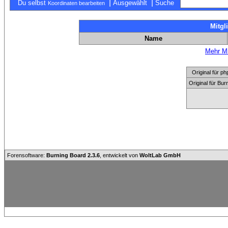
|
|
Du selbst
Ausgewählt
Suche
Koordinaten bearbeiten
Mitgl
Name
Mehr Mi
Original für
Original für Bu
Forensoftware:
Burning Board 2.3.6
, entwickelt von
WoltLab GmbH