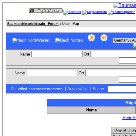
Baumaschinenbilder.de - Forum
» User - Map
Name
Ort
Name
Ort
|
|
Du selbst
Ausgewählt
Suche
Koordinaten bearbeiten
Mitgl
Name
Mehr Mi
Original für