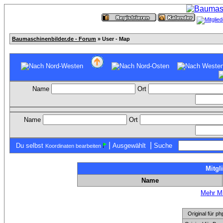
Baumaschinenbilder.de - Forum
» User - Map
Name
Ort
Name
Ort
|
|
Du selbst
Ausgewählt
Suche
Koordinaten bearbeiten
Mitgl
Name
Mehr Mi
Original für