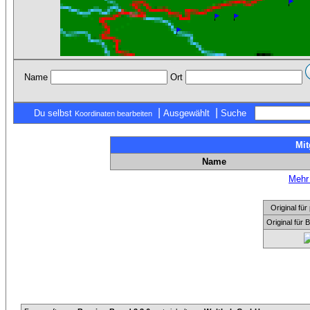
Name
Ort
|
|
Du selbst
Ausgewählt
Suche
Koordinaten bearbeiten
Mit
Name
Mehr 
Original f
Original für