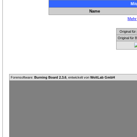
Mit
Name
Mehr 
Original f
Original für
Forensoftware:
Burning Board 2.3.6
, entwickelt von
WoltLab GmbH