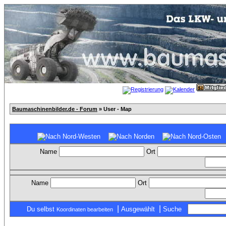
Baumaschinenbilder.de - Forum
» User - Map
Name
Ort
Name
Ort
|
|
Du selbst
Ausgewählt
Suche
Koordinaten bearbeiten