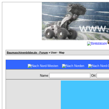
Baumaschinenbilder.de - Forum
» User - Map
Name
Ort