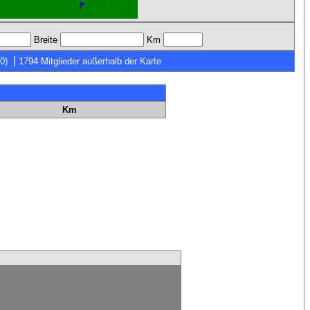
Breite
Km
|
0)
1794 Mitglieder außerhalb der Karte
Km