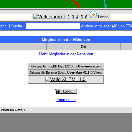
1
2
3
4
5
6
Länge
|
ählt
Suche
Andere Mitglieder (40 von 770
Mitglieder in der Nähe von
Ort
Mehr Mitglieder in der Nähe von
Original für phpBB Map MOD by
Bananeweizen
Original für Burning Board
User-Map V2.2 ©
Viktor
Impressum
n
WoltLab GmbH