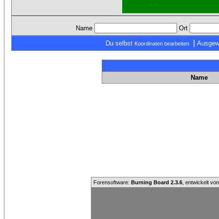
Name
Ort
|
Du selbst
Ausgew
Koordinaten bearbeiten
Name
Forensoftware:
Burning Board 2.3.6
, entwickelt vo