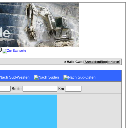
» Hallo Gast [
Anmelden
|
Registrieren
]
Breite
Km