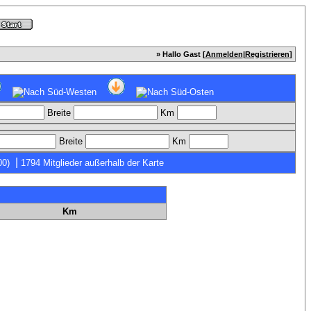
» Hallo Gast [
Anmelden
|
Registrieren
]
Breite
Km
Breite
Km
|
00)
1794 Mitglieder außerhalb der Karte
Km