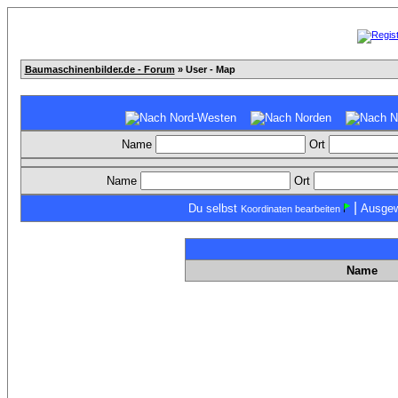
Baumaschinenbilder.de - Forum
» User - Map
Name
Ort
Name
Ort
|
Du selbst
Ausgew
Koordinaten bearbeiten
Name