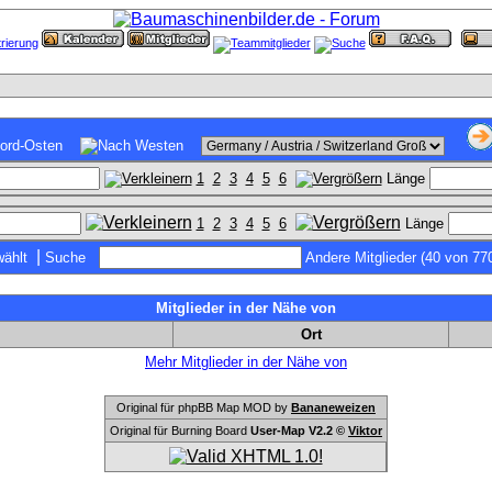
1
2
3
4
5
6
Länge
1
2
3
4
5
6
Länge
|
ählt
Suche
Andere Mitglieder (40 von 77
Mitglieder in der Nähe von
Ort
Mehr Mitglieder in der Nähe von
Original für phpBB Map MOD by
Bananeweizen
Original für Burning Board
User-Map V2.2 ©
Viktor