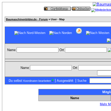
Baumaschinenbilder.de - Forum
» User - Map
Name
Ort
Name
Ort
|
|
Du selbst
Ausgewählt
Suche
Koordinaten bearbeiten
Mitgl
Name
Mehr Mi