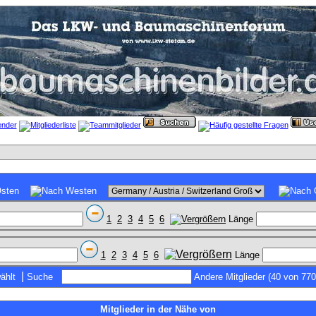
1
2
3
4
5
6
Länge
1
2
3
4
5
6
Länge
|
ählt
Suche
Andere Mitglieder (40 von 770
Mitglieder in der Nähe von