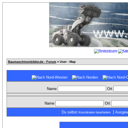
Baumaschinenbilder.de - Forum
» User - Map
Name
Ort
Name
Ort
|
Du selbst
Ausgew
Koordinaten bearbeiten