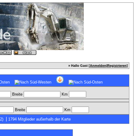
» Hallo Gast [
Anmelden
|
Registrieren
]
Breite
Km
Breite
Km
|
2)
1794 Mitglieder außerhalb der Karte