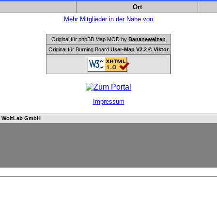
Ort
Mehr Mitglieder in der Nähe von
Original für phpBB Map MOD by
Bananeweizen
Original für Burning Board
User-Map V2.2 ©
Viktor
Impressum
n
WoltLab GmbH