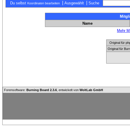
|
|
Du selbst
Ausgewählt
Suche
Koordinaten bearbeiten
Mitgl
Name
Mehr Mi
Original für
Original für Bu
Forensoftware:
Burning Board 2.3.6
, entwickelt von
WoltLab GmbH