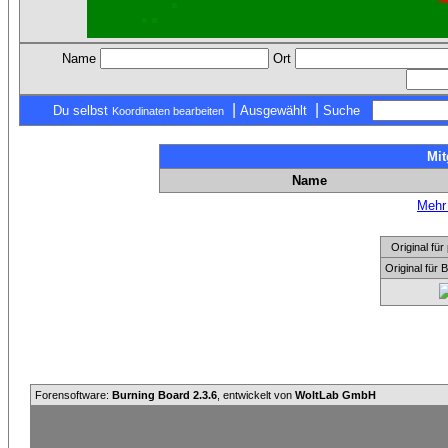
Name
Ort
|
|
Du selbst
Ausgewählt
Suche
Koordinaten bearbeiten
Mit
Name
Mehr 
Original f
Original für
Forensoftware:
Burning Board 2.3.6
, entwickelt von
WoltLab GmbH