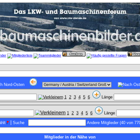
1
2
3
4
5
6
Länge
1
2
3
4
5
6
Länge
|
hlt
Suche
Andere Mitglieder (40 von 77
Mitglieder in der Nähe von