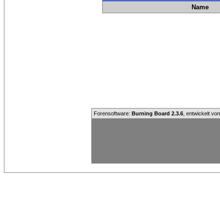
Name
Forensoftware:
Burning Board 2.3.6
, entwickelt vo