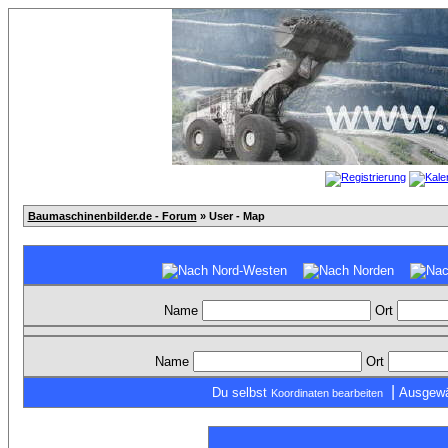
Baumaschinenbilder.de - Forum
» User - Map
Name
Ort
Name
Ort
|
Du selbst
Ausgewä
Koordinaten bearbeiten