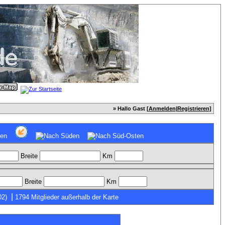
» Hallo Gast [
Anmelden
|
Registrieren
]
Breite
Km
Breite
Km
|
02)
1794 Mitglieder außerhalb der Karte