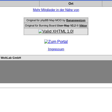
Ort
Mehr Mitglieder in der Nähe von
Original für phpBB Map MOD by
Bananeweizen
Original für Burning Board
User-Map V2.2 ©
Viktor
Impressum
n
WoltLab GmbH