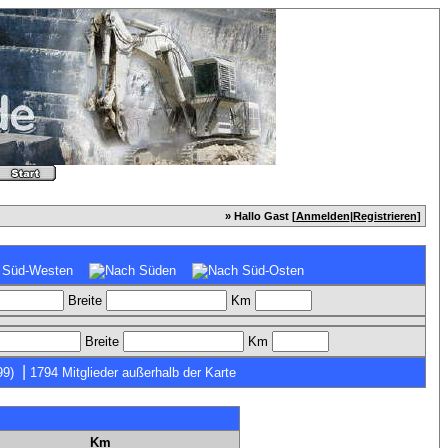
» Hallo Gast [
Anmelden
|
Registrieren
]
Breite
Km
Breite
Km
|
99)
1794 Mitglieder außerhalb der Karte
Km