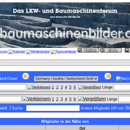
1
2
3
4
5
6
Länge
1
2
3
4
5
6
Länge
|
ählt
Suche
Andere Mitglieder (40 von 76
Mitglieder in der Nähe von
Ort