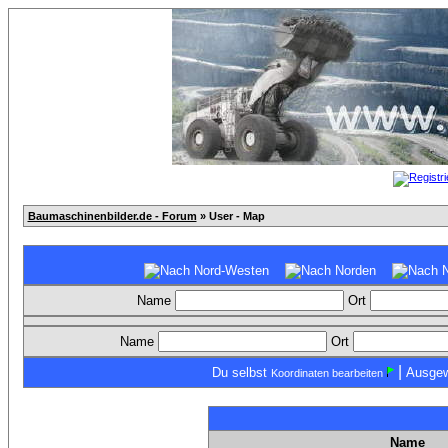
Baumaschinenbilder.de - Forum
» User - Map
Name
Ort
Name
Ort
|
Du selbst
Ausgew
Koordinaten bearbeiten
Name