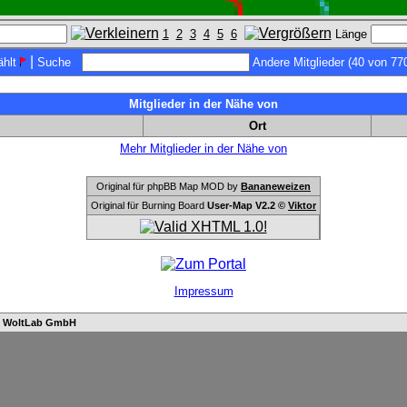
1
2
3
4
5
6
Länge
|
hlt
Suche
Andere Mitglieder (40 von 77
Mitglieder in der Nähe von
Ort
Mehr Mitglieder in der Nähe von
Original für phpBB Map MOD by
Bananeweizen
Original für Burning Board
User-Map V2.2 ©
Viktor
Impressum
n
WoltLab GmbH