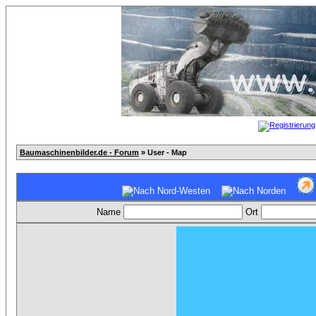
Baumaschinenbilder.de - Forum
» User - Map
Name
Ort