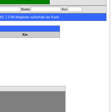
Breite
Km
|
00)
1794 Mitglieder außerhalb der Karte
Km