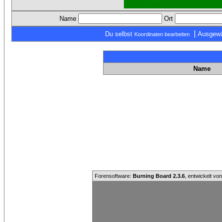
Name
Ort
|
Du selbst
Ausgewä
Koordinaten bearbeiten
Name
Forensoftware:
Burning Board 2.3.6
, entwickelt vo