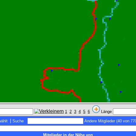
1
2
3
4
5
6
Länge
|
ählt
Suche
Andere Mitglieder (40 von 77
Mitglieder in der Nähe von