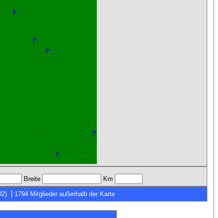
Breite
Km
|
02)
1794 Mitglieder außerhalb der Karte