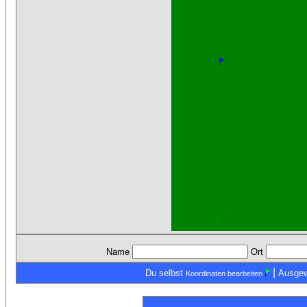
Name
Ort
|
Du selbst
Ausgew
Koordinaten bearbeiten