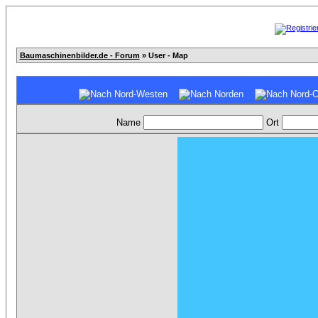
Baumaschinenbilder.de - Forum
» User - Map
Name
Ort