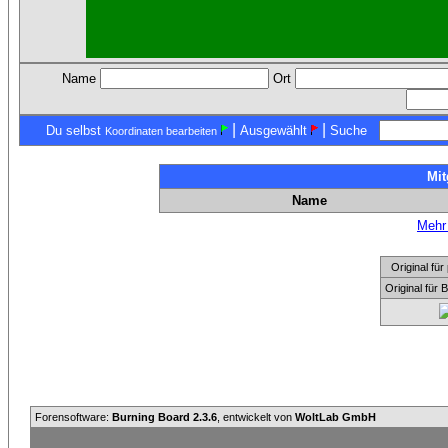
Name
Ort
|
|
Du selbst
Ausgewählt
Suche
Koordinaten bearbeiten
Mit
Name
Mehr 
Original f
Original für
Forensoftware:
Burning Board 2.3.6
, entwickelt von
WoltLab GmbH