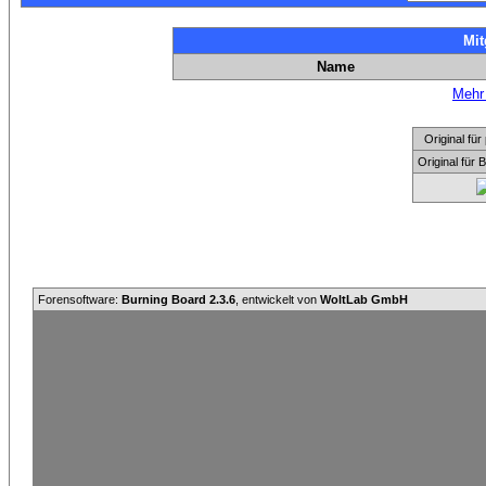
Mit
Name
Mehr 
Original f
Original für
Forensoftware:
Burning Board 2.3.6
, entwickelt von
WoltLab GmbH