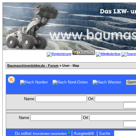
Baumaschinenbilder.de - Forum
» User - Map
Name
Ort
Name
Ort
|
|
Du selbst
Ausgewählt
Suche
Koordinaten bearbeiten