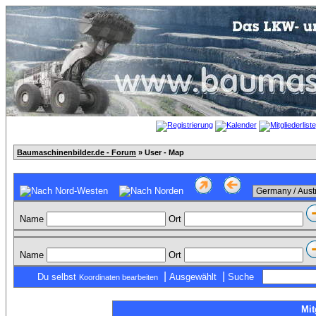
Baumaschinenbilder.de - Forum
» User - Map
Name
Ort
Name
Ort
|
|
Du selbst
Ausgewählt
Suche
Koordinaten bearbeiten
Mit