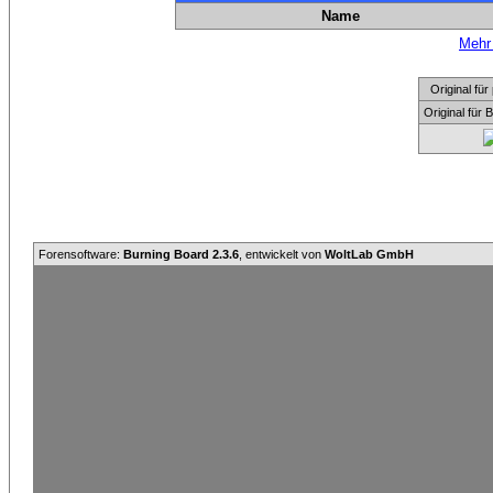
Name
Mehr 
Original f
Original für
Forensoftware:
Burning Board 2.3.6
, entwickelt von
WoltLab GmbH