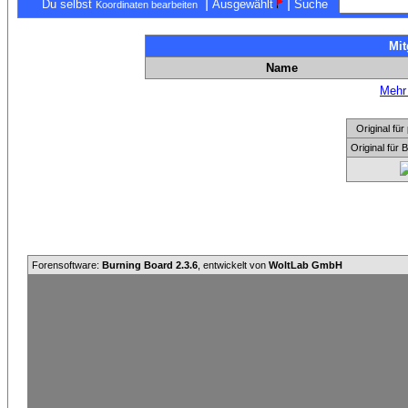
|
|
Du selbst
Ausgewählt
Suche
Koordinaten bearbeiten
Mit
Name
Mehr 
Original f
Original für
Forensoftware:
Burning Board 2.3.6
, entwickelt von
WoltLab GmbH