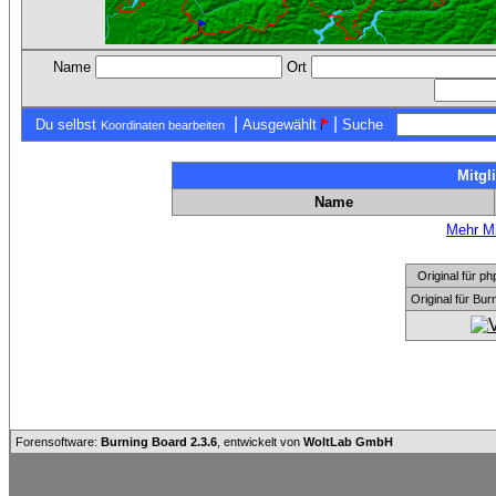
Name
Ort
|
|
Du selbst
Ausgewählt
Suche
Koordinaten bearbeiten
Mitgl
Name
Mehr Mi
Original für
Original für Bu
Forensoftware:
Burning Board 2.3.6
, entwickelt von
WoltLab GmbH