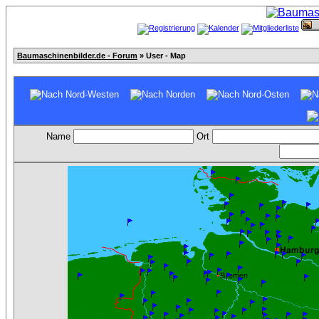
Baumaschinenbilder.de - Forum
» User - Map
Name
Ort