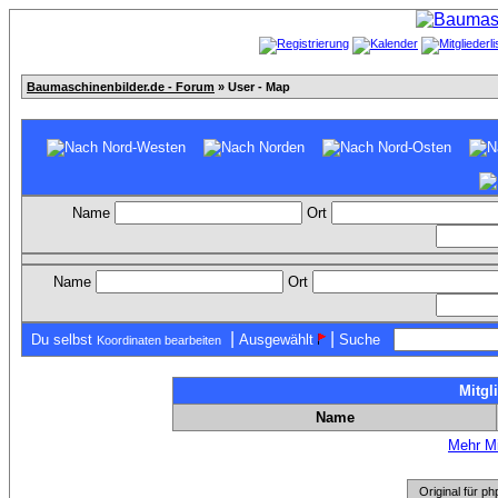
Baumaschinenbilder.de - Forum
» User - Map
Name
Ort
Name
Ort
|
|
Du selbst
Ausgewählt
Suche
Koordinaten bearbeiten
Mitgl
Name
Mehr Mi
Original für