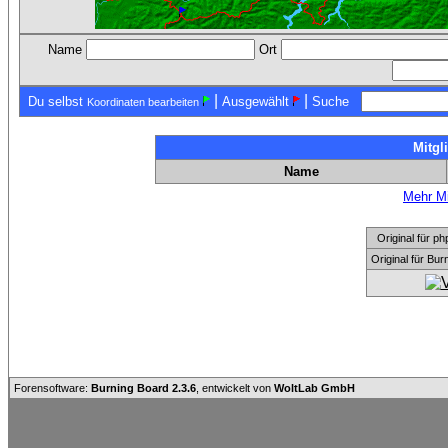
Name
Ort
|
|
Du selbst
Ausgewählt
Suche
Koordinaten bearbeiten
Mitgl
Name
Mehr Mi
Original für
Original für Bu
Forensoftware:
Burning Board 2.3.6
, entwickelt von
WoltLab GmbH