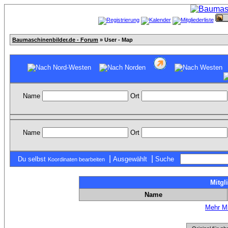
Baumaschinenbilder.de - Forum
» User - Map
Name
Ort
Name
Ort
|
|
Du selbst
Ausgewählt
Suche
Koordinaten bearbeiten
Mitgl
Name
Mehr Mi