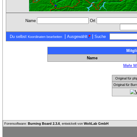
Name
Ort
|
|
Du selbst
Ausgewählt
Suche
Koordinaten bearbeiten
Mitgl
Name
Mehr Mi
Original für
Original für Bu
Forensoftware:
Burning Board 2.3.6
, entwickelt von
WoltLab GmbH