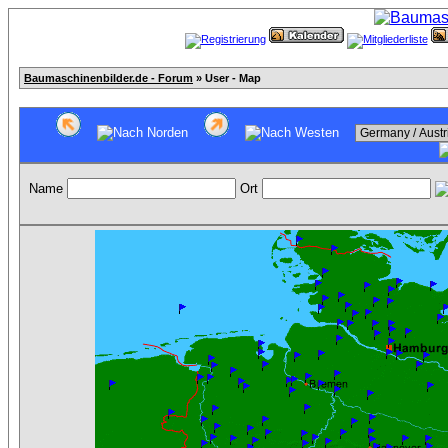
Baumaschinenbilder.de - Forum
» User - Map
Name
Ort