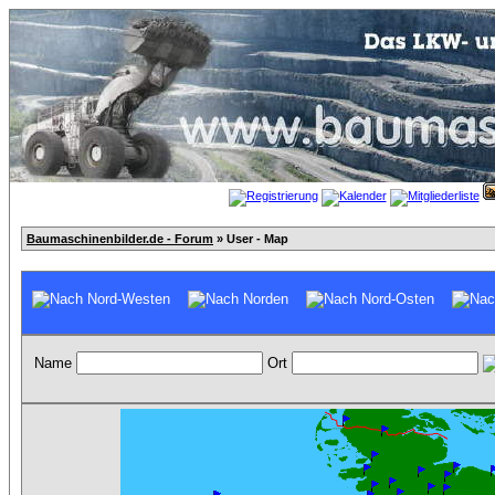
Baumaschinenbilder.de - Forum
» User - Map
Name
Ort