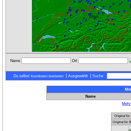
Name
Ort
|
|
Du selbst
Ausgewählt
Suche
Koordinaten bearbeiten
Mit
Name
Mehr 
Original f
Original für