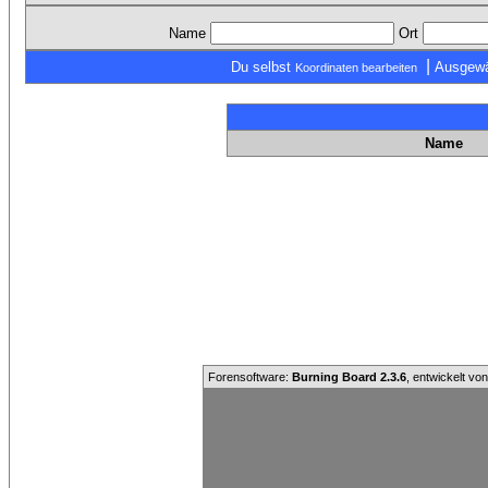
Name
Ort
|
Du selbst
Ausgewä
Koordinaten bearbeiten
Name
Forensoftware:
Burning Board 2.3.6
, entwickelt vo