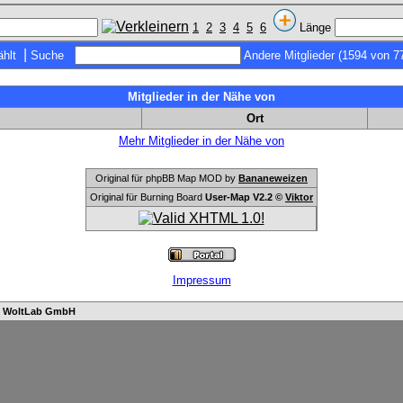
1
2
3
4
5
6
Länge
|
hlt
Suche
Andere Mitglieder (1594 von 7
Mitglieder in der Nähe von
Ort
Mehr Mitglieder in der Nähe von
Original für phpBB Map MOD by
Bananeweizen
Original für Burning Board
User-Map V2.2 ©
Viktor
Impressum
n
WoltLab GmbH