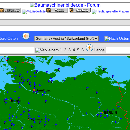
1
2
3
4
5
6
Länge