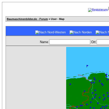
Baumaschinenbilder.de - Forum
» User - Map
Name
Ort