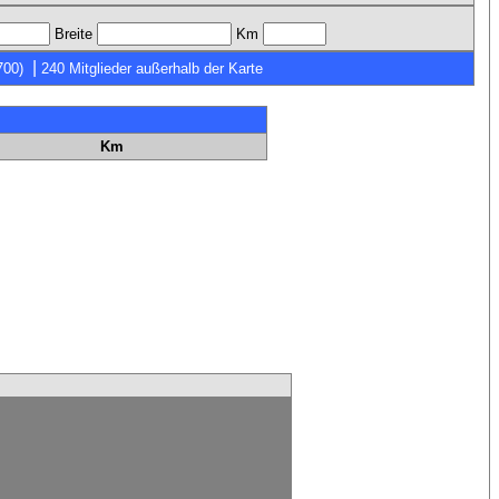
Breite
Km
|
700)
240 Mitglieder außerhalb der Karte
Km