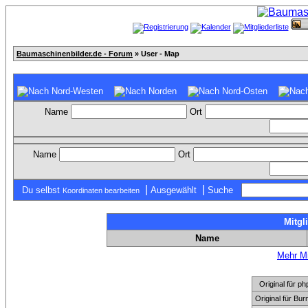
Baumaschinenbilder.de - Forum
» User - Map
Name
Ort
Name
Ort
|
|
Du selbst
Ausgewählt
Suche
Koordinaten bearbeiten
Mitgl
Name
Mehr Mi
Original für
Original für Bu