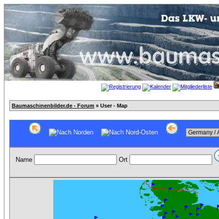
Baumaschinenbilder.de - Forum
» User - Map
Name
Ort