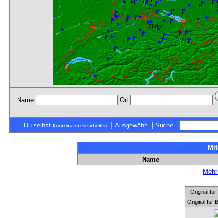
Name
Ort
|
|
Du selbst
Ausgewählt
Suche
Koordinaten bearbeiten
Mit
Name
Mehr 
Original f
Original für