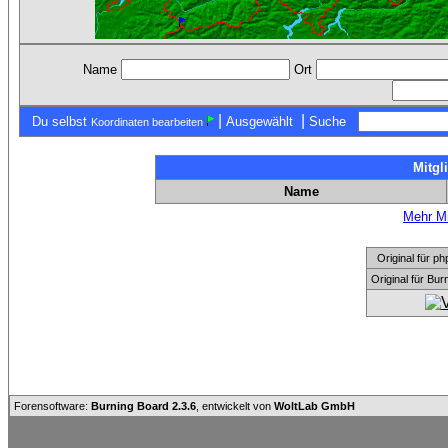
Name
Ort
|
|
Du selbst
Ausgewählt
Suche
Koordinaten bearbeiten
Mitgl
Name
Mehr Mi
Original für
Original für Bu
Forensoftware:
Burning Board 2.3.6
, entwickelt von
WoltLab GmbH