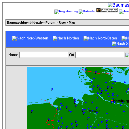
Baumaschinenbilder.de - Forum
» User - Map
Name
Ort