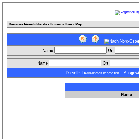
Baumaschinenbilder.de - Forum
» User - Map
Name
Ort
Name
Ort
|
Du selbst
Ausgewä
Koordinaten bearbeiten
Name