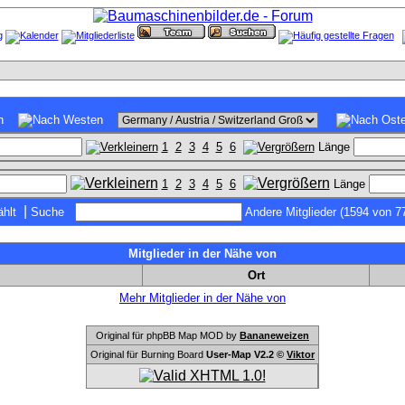
1
2
3
4
5
6
Länge
1
2
3
4
5
6
Länge
|
hlt
Suche
Andere Mitglieder (1594 von 7
Mitglieder in der Nähe von
Ort
Mehr Mitglieder in der Nähe von
Original für phpBB Map MOD by
Bananeweizen
Original für Burning Board
User-Map V2.2 ©
Viktor