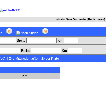
» Hallo Gast [
Anmelden
|
Registrieren
]
Breite
Km
Breite
Km
|
700)
240 Mitglieder außerhalb der Karte
Km