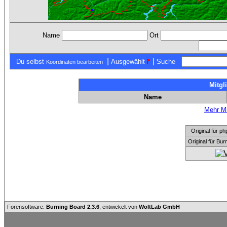
Name
Ort
|
|
Du selbst
Ausgewählt
Suche
Koordinaten bearbeiten
Mitgl
Name
Mehr Mi
Original für
Original für Bu
Forensoftware:
Burning Board 2.3.6
, entwickelt von
WoltLab GmbH