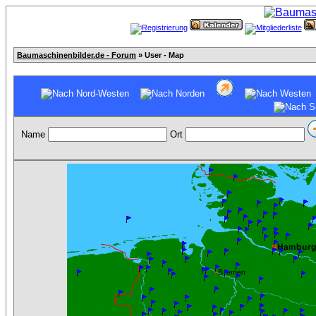
Baumaschinenbilder.de - Forum
» User - Map
Name
Ort