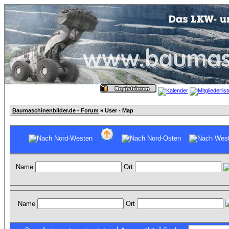
Baumaschinenbilder.de - Forum
» User - Map
Name
Ort
Name
Ort