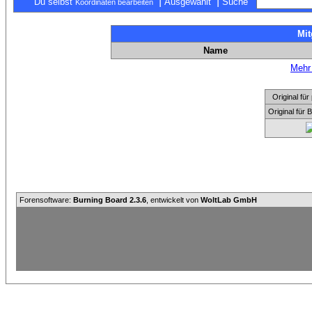
|
|
Du selbst
Ausgewählt
Suche
Koordinaten bearbeiten
Mit
Name
Mehr 
Original f
Original für
Forensoftware:
Burning Board 2.3.6
, entwickelt von
WoltLab GmbH