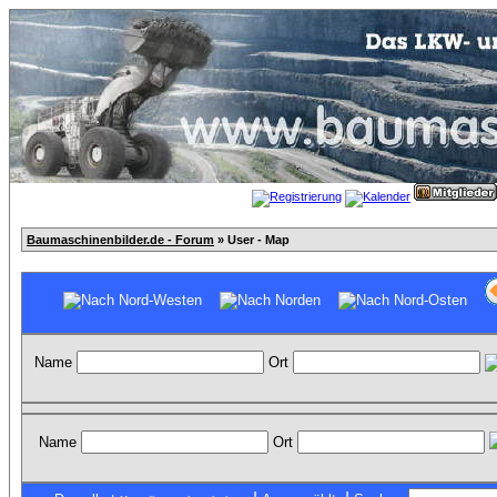
Baumaschinenbilder.de - Forum
» User - Map
Name
Ort
Name
Ort