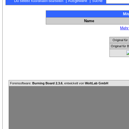
|
|
Du selbst
Ausgewählt
Suche
Koordinaten bearbeiten
Mit
Name
Mehr 
Original f
Original für
Forensoftware:
Burning Board 2.3.6
, entwickelt von
WoltLab GmbH