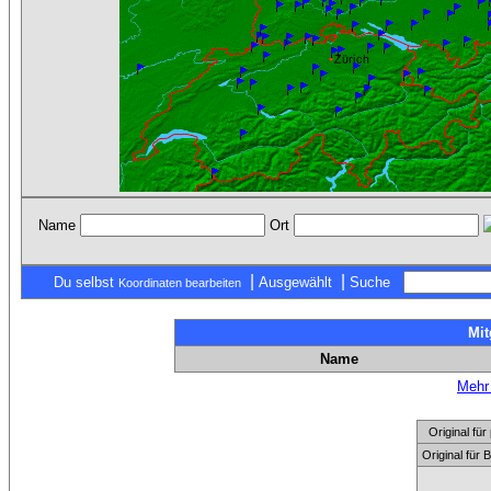
Name
Ort
|
|
Du selbst
Ausgewählt
Suche
Koordinaten bearbeiten
Mit
Name
Mehr 
Original f
Original für