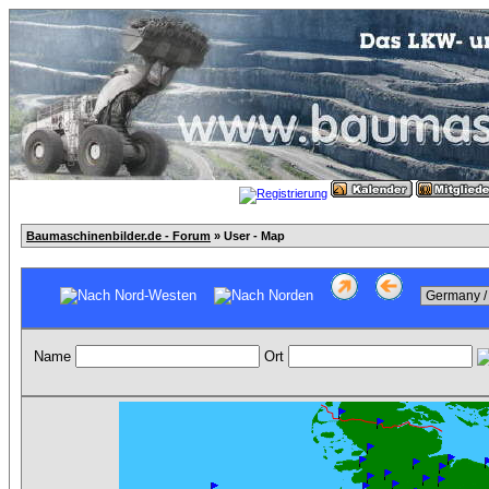
Baumaschinenbilder.de - Forum
» User - Map
Name
Ort