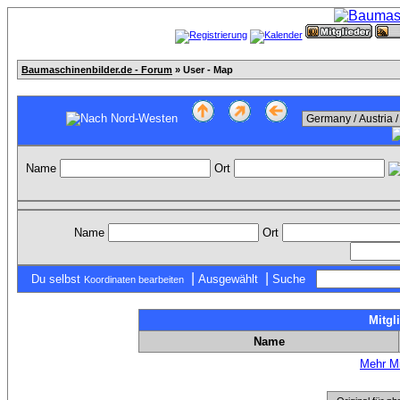
Baumaschinenbilder.de - Forum
» User - Map
Name
Ort
Name
Ort
|
|
Du selbst
Ausgewählt
Suche
Koordinaten bearbeiten
Mitgl
Name
Mehr Mi