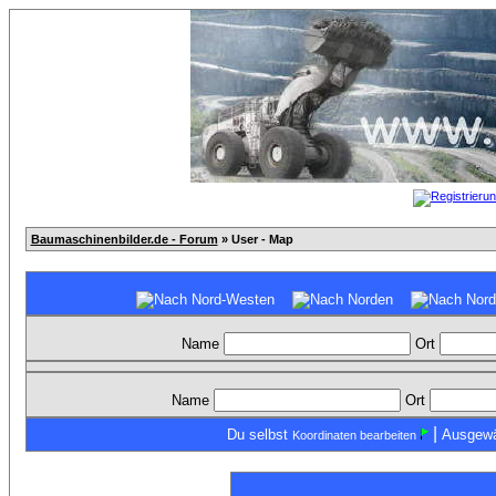
Baumaschinenbilder.de - Forum
» User - Map
Name
Ort
Name
Ort
|
Du selbst
Ausgewä
Koordinaten bearbeiten