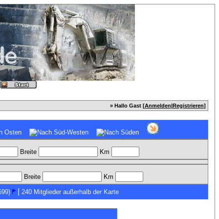
» Hallo Gast [
Anmelden
|
Registrieren
]
Breite
Km
Breite
Km
|
699)
240 Mitglieder außerhalb der Karte