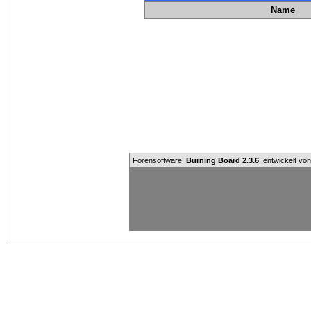
Name
Forensoftware:
Burning Board 2.3.6
, entwickelt vo