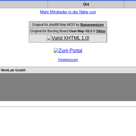
Ort
Mehr Mitglieder in der Nähe von
Original für phpBB Map MOD by
Bananeweizen
Original für Burning Board
User-Map V2.2 ©
Viktor
Impressum
n
WoltLab GmbH