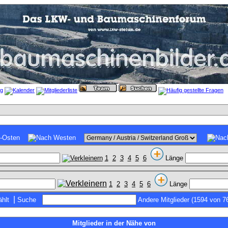
1
2
3
4
5
6
Länge
1
2
3
4
5
6
Länge
|
hlt
Suche
Andere Mitglieder (1594 von 7
Mitglieder in der Nähe von