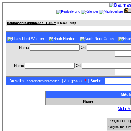
Baumaschinenbilder.de - Forum
» User - Map
Name
Ort
Name
Ort
|
|
Du selbst
Ausgewählt
Suche
Koordinaten bearbeiten
Mitgl
Name
Mehr Mi
Original für
Original für Bu