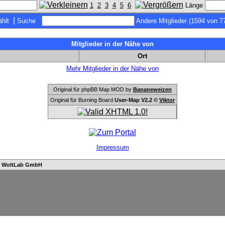
1
2
3
4
5
6
Länge
|
hlt
Suche
Andere Mitglieder (1594 von 7
Mitglieder in der Nähe von
Ort
Mehr Mitglieder in der Nähe von
Original für phpBB Map MOD by
Bananeweizen
Original für Burning Board
User-Map V2.2 ©
Viktor
Impressum
n
WoltLab GmbH