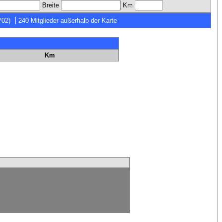
Breite
Km
|
702)
240 Mitglieder außerhalb der Karte
Km