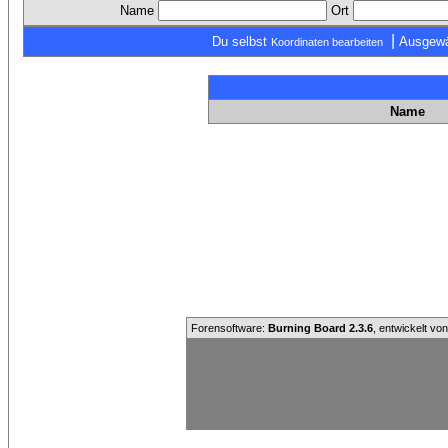
Name
Ort
|
Du selbst
Ausgewä
Koordinaten bearbeiten
Name
Forensoftware:
Burning Board 2.3.6
, entwickelt vo