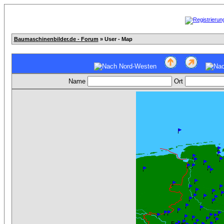
Baumaschinenbilder.de - Forum
» User - Map
Name
Ort