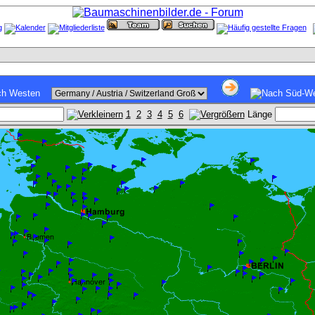
1
2
3
4
5
6
Länge