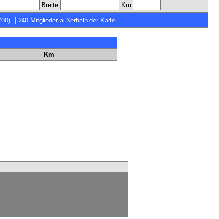
Breite
Km
|
700)
240 Mitglieder außerhalb der Karte
Km