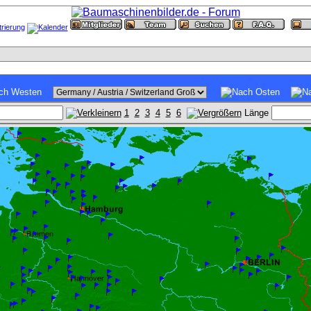
1
2
3
4
5
6
Länge