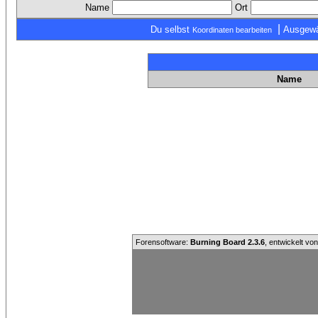
Name
Ort
|
Du selbst
Ausgewä
Koordinaten bearbeiten
Name
Forensoftware:
Burning Board 2.3.6
, entwickelt vo