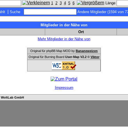
1
2
3
4
5
6
Länge
|
hlt
Suche
Andere Mitglieder (1594 von 7
Mitglieder in der Nähe von
Ort
Mehr Mitglieder in der Nähe von
Original für phpBB Map MOD by
Bananeweizen
Original für Burning Board
User-Map V2.2 ©
Viktor
Impressum
n
WoltLab GmbH