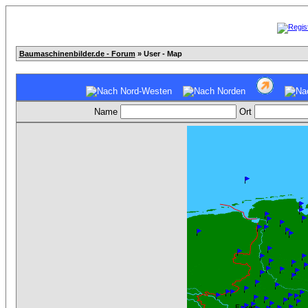
Baumaschinenbilder.de - Forum
» User - Map
Name
Ort